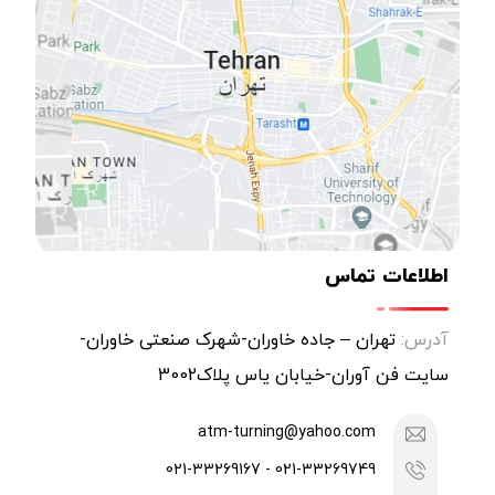
اطلاعات تماس
آدرس:
تهران – جاده خاوران-شهرک صنعتی خاوران-
سایت فن آوران-خیابان یاس پلاک3002
atm-turning@yahoo.com
021-33269749 - 021-33269167